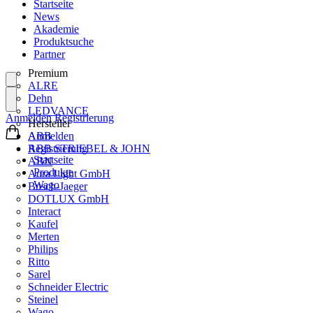
Startseite
News
Akademie
Produktsuche
Partner
Premium
ALRE
Dehn
LEDVANCE
Anmelden
Registrierung
Hersteller
ABB
Anmelden
ABB STRIEBEL & JOHN
Registrierung
Startseite
ABN
Produkte
Aura Light GmbH
Wago
Busch-Jaeger
DOTLUX GmbH
Interact
Kaufel
Merten
Philips
Ritto
Sarel
Schneider Electric
Steinel
Wago