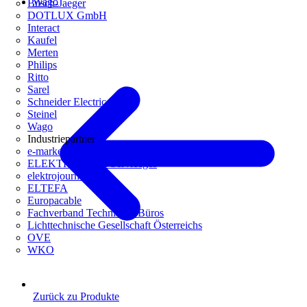
Wago
Busch-Jaeger
DOTLUX GmbH
Interact
Kaufel
Merten
Philips
Ritto
Sarel
Schneider Electric
Steinel
Wago
Industriepartner
e-marke
ELEKTRO Daten Serviceges
elektrojournal
ELTEFA
Europacable
Fachverband Technische Büros
Lichttechnische Gesellschaft Österreichs
OVE
WKO
Zurück zu Produkte