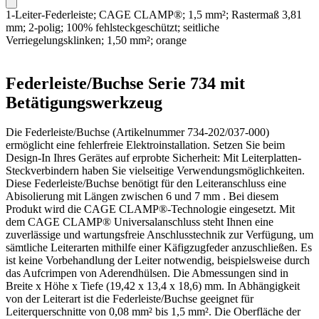
1-Leiter-Federleiste; CAGE CLAMP®; 1,5 mm²; Rastermaß 3,81
mm; 2-polig; 100% fehlsteckgeschützt; seitliche
Verriegelungsklinken; 1,50 mm²; orange
Federleiste/Buchse Serie 734 mit
Betätigungswerkzeug
Die Federleiste/Buchse (Artikelnummer 734-202/037-000)
ermöglicht eine fehlerfreie Elektroinstallation. Setzen Sie beim
Design-In Ihres Gerätes auf erprobte Sicherheit: Mit Leiterplatten-
Steckverbindern haben Sie vielseitige Verwendungsmöglichkeiten.
Diese Federleiste/Buchse benötigt für den Leiteranschluss eine
Abisolierung mit Längen zwischen 6 und 7 mm . Bei diesem
Produkt wird die CAGE CLAMP®-Technologie eingesetzt. Mit
dem CAGE CLAMP® Universalanschluss steht Ihnen eine
zuverlässige und wartungsfreie Anschlusstechnik zur Verfügung, um
sämtliche Leiterarten mithilfe einer Käfigzugfeder anzuschließen. Es
ist keine Vorbehandlung der Leiter notwendig, beispielsweise durch
das Aufcrimpen von Aderendhülsen. Die Abmessungen sind in
Breite x Höhe x Tiefe (19,42 x 13,4 x 18,6) mm. In Abhängigkeit
von der Leiterart ist die Federleiste/Buchse geeignet für
Leiterquerschnitte von 0,08 mm² bis 1,5 mm². Die Oberfläche der