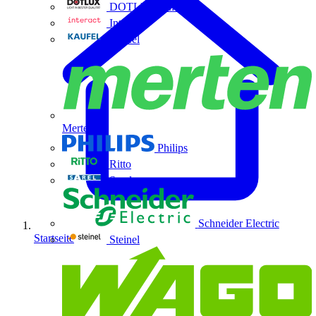
DOTLUX GmbH
Interact
Kaufel
Merten
Philips
Ritto
Sarel
Schneider Electric
Startseite
Steinel