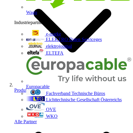
Wago
Industriepartner
9
e-marke
ELEKTRO Daten Serviceges
elektrojournal
ELTEFA
Europacable
Produkte
Fachverband Technische Büros
Lichttechnische Gesellschaft Österreichs
OVE
WKO
Alle Partner