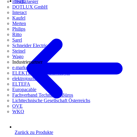
Wago
Busch-Jaeger
DOTLUX GmbH
Interact
Kaufel
Merten
Philips
Ritto
Sarel
Schneider Electric
Steinel
Wago
Industriepartner
e-marke
ELEKTRO Daten Serviceges
elektrojournal
ELTEFA
Europacable
Fachverband Technische Büros
Lichttechnische Gesellschaft Österreichs
OVE
WKO
Zurück zu Produkte