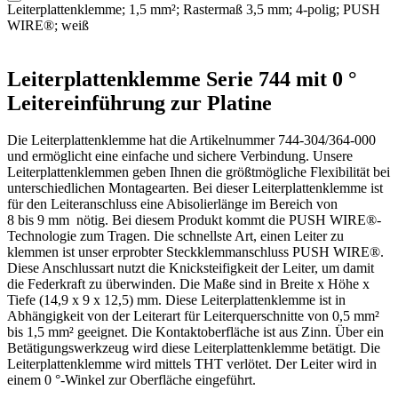
Leiterplattenklemme; 1,5 mm²; Rastermaß 3,5 mm; 4-polig; PUSH
WIRE®; weiß
Leiterplattenklemme Serie 744 mit 0 °
Leitereinführung zur Platine
Die Leiterplattenklemme hat die Artikelnummer 744-304/364-000
und ermöglicht eine einfache und sichere Verbindung. Unsere
Leiterplattenklemmen geben Ihnen die größtmögliche Flexibilität bei
unterschiedlichen Montagearten. Bei dieser Leiterplattenklemme ist
für den Leiteranschluss eine Abisolierlänge im Bereich von
8 bis 9 mm nötig. Bei diesem Produkt kommt die PUSH WIRE®-
Technologie zum Tragen. Die schnellste Art, einen Leiter zu
klemmen ist unser erprobter Steckklemmanschluss PUSH WIRE®.
Diese Anschlussart nutzt die Knicksteifigkeit der Leiter, um damit
die Federkraft zu überwinden. Die Maße sind in Breite x Höhe x
Tiefe (14,9 x 9 x 12,5) mm. Diese Leiterplattenklemme ist in
Abhängigkeit von der Leiterart für Leiterquerschnitte von 0,5 mm²
bis 1,5 mm² geeignet. Die Kontaktoberfläche ist aus Zinn. Über ein
Betätigungswerkzeug wird diese Leiterplattenklemme betätigt. Die
Leiterplattenklemme wird mittels THT verlötet. Der Leiter wird in
einem 0 °-Winkel zur Oberfläche eingeführt.