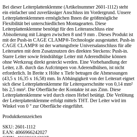
Bei dieser Leiterplattenklemme (Artikelnummer 2601-1112) steht
ein einfacher und zuverlässiger Anschluss im Vordergrund. Unsere
Leiterplattenklemmen ermöglichen Ihnen die größtmögliche
Flexibilität bei unterschiedlichen Montagearten. Diese
Leiterplattenklemme benötigt für den Leiteranschluss eine
Abisolierung mit Längen zwischen 8 und 9 mm . Dieses Produkt ist
mit der Push-in CAGE CLAMP®-Technologie ausgestattet. Push-in
CAGE CLAMP® ist der wartungsfreie Universalanschluss für alle
Leiterarten mit dem Zusatznutzen des direkten Steckens: Push-in.
Starre Leiter sowie feindrähtige Leiter mit Aderendhülse können
ohne Werkzeug direkt gesteckt werden. Eine Vorbehandlung der
Leiter, z.B. durch das Aufcrimpen von Aderendhülsen, ist nicht
erforderlich. In Breite x Höhe x Tiefe betragen die Abmessungen
(43,5 x 16,35 x 16,58) mm. In Abhängigkeit von der Leiterart eignet
sich diese Leiterplattenklemme für Leiterquerschnitte von 0,14 mm²
bis 2,5 mm². Die Oberfläche der Kontakte ist aus Zinn. Diese
Leiterplattenklemme wird durch einen Hebel betätigt. Die Verlötung
der Leiterplattenklemme erfolgt mittels THT. Der Leiter wird im
Winkel von 0 ° zur Oberfläche eingeführt.
Produktkennzeichen
SKU: 2601-1112
EAN: 4066966242027