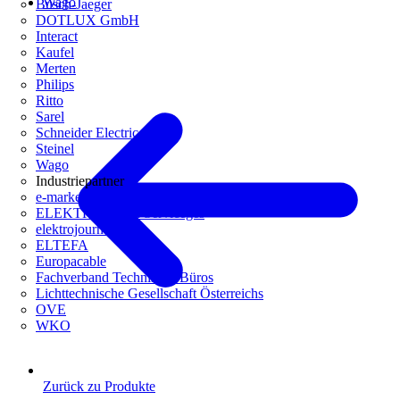
Wago
Busch-Jaeger
DOTLUX GmbH
Interact
Kaufel
Merten
Philips
Ritto
Sarel
Schneider Electric
Steinel
Wago
Industriepartner
e-marke
ELEKTRO Daten Serviceges
elektrojournal
ELTEFA
Europacable
Fachverband Technische Büros
Lichttechnische Gesellschaft Österreichs
OVE
WKO
Zurück zu Produkte