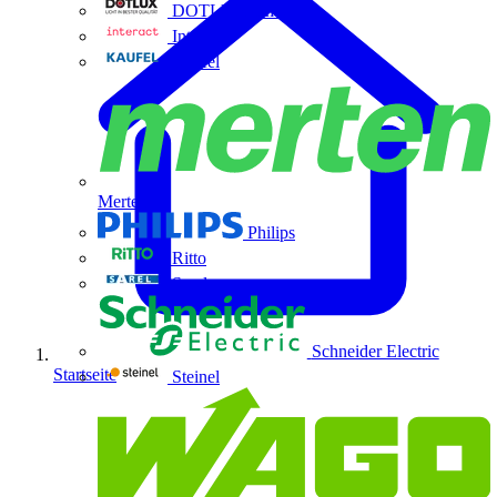
DOTLUX GmbH
Interact
Kaufel
Merten
Philips
Ritto
Sarel
Schneider Electric
Startseite
Steinel