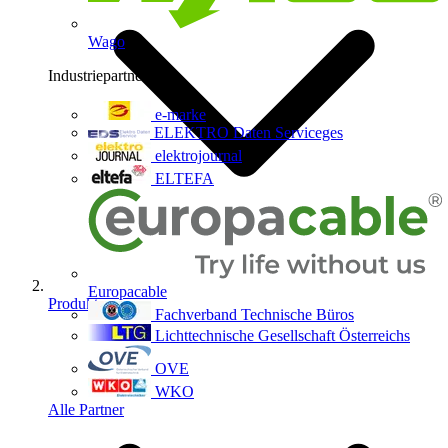
Wago
Industriepartner
9
e-marke
ELEKTRO Daten Serviceges
elektrojournal
ELTEFA
Europacable
Produkte
Fachverband Technische Büros
Lichttechnische Gesellschaft Österreichs
OVE
WKO
Alle Partner