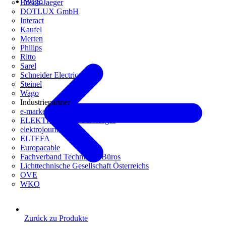
Wago
Busch-Jaeger
DOTLUX GmbH
Interact
Kaufel
Merten
Philips
Ritto
Sarel
Schneider Electric
Steinel
Wago
Industriepartner
e-marke
ELEKTRO Daten Serviceges
elektrojournal
ELTEFA
Europacable
Fachverband Technische Büros
Lichttechnische Gesellschaft Österreichs
OVE
WKO
Zurück zu Produkte