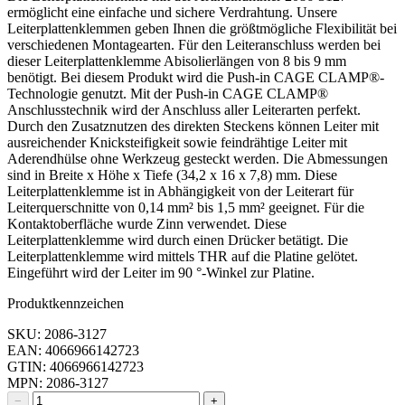
ermöglicht eine einfache und sichere Verdrahtung. Unsere
Leiterplattenklemmen geben Ihnen die größtmögliche Flexibilität bei
verschiedenen Montagearten. Für den Leiteranschluss werden bei
dieser Leiterplattenklemme Abisolierlängen von 8 bis 9 mm
benötigt. Bei diesem Produkt wird die Push-in CAGE CLAMP®-
Technologie genutzt. Mit der Push-in CAGE CLAMP®
Anschlusstechnik wird der Anschluss aller Leiterarten perfekt.
Durch den Zusatznutzen des direkten Steckens können Leiter mit
ausreichender Knicksteifigkeit sowie feindrähtige Leiter mit
Aderendhülse ohne Werkzeug gesteckt werden. Die Abmessungen
sind in Breite x Höhe x Tiefe (34,2 x 16 x 7,8) mm. Diese
Leiterplattenklemme ist in Abhängigkeit von der Leiterart für
Leiterquerschnitte von 0,14 mm² bis 1,5 mm² geeignet. Für die
Kontaktoberfläche wurde Zinn verwendet. Diese
Leiterplattenklemme wird durch einen Drücker betätigt. Die
Leiterplattenklemme wird mittels THR auf die Platine gelötet.
Eingeführt wird der Leiter im 90 °-Winkel zur Platine.
Produktkennzeichen
SKU: 2086-3127
EAN: 4066966142723
GTIN: 4066966142723
MPN: 2086-3127
−
+