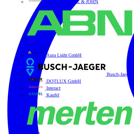
ABB STRIEBEL & JOHN
ABN
Aura Light GmbH
Busch-Jaeger
DOTLUX GmbH
Interact
Kaufel
Merten