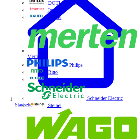
DOTLUX GmbH
Interact
Kaufel
Merten
Philips
Ritto
Sarel
Schneider Electric
Startseite
Steinel