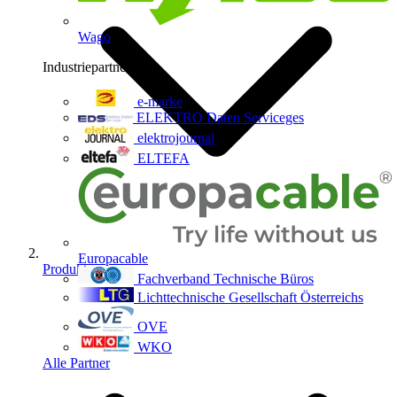
Wago
Industriepartner
9
e-marke
ELEKTRO Daten Serviceges
elektrojournal
ELTEFA
Europacable
Produkte
Fachverband Technische Büros
Lichttechnische Gesellschaft Österreichs
OVE
WKO
Alle Partner