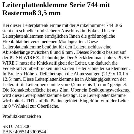
Leiterplattenklemme Serie 744 mit
Rastermaß 3,5 mm
Bei dieser Leiterplattenklemme mit der Artikelnummer 744-306
steht ein schneller und sicherer Anschluss im Fokus. Unsere
Leiterplattenklemmen ermöglichen Ihnen die größtmögliche
Flexibilität bei verschiedenen Montagearten. Diese
Leiterplattenklemme benötigt für den Leiteranschluss eine
Abisolierlänge zwischen 8 und 9 mm . Dieses Produkt basiert auf
der PUSH WIRE®-Technologie. Der Steckklemmanschluss PUSH
WIRE® nutzt die Knicksteifigkeit der Leiter, um dadurch die
Federkraft zu überbrücken und so den Leiter schneller zu klemmen.
In Breite x Höhe x Tiefe betragen die Abmessungen (21,9 x 10,1 x
12,5) mm. Diese Leiterplattenklemme ist in Abhängigkeit von der
Leiterart für Leiterquerschnitte von 0,5 mm² bis 1,5 mm² geeignet.
Die Kontaktoberfläche ist aus Zinn. Über ein Betätigungswerkzeug
wird diese Leiterplattenklemme betätigt. Die Leiterplattenklemme
wird mittels THT auf die Platine gelötet. Eingeführt wird der Leiter
im 0 °-Winkel zur Oberfläche.
Produktkennzeichen
SKU: 744-306
EAN: 4055143300544