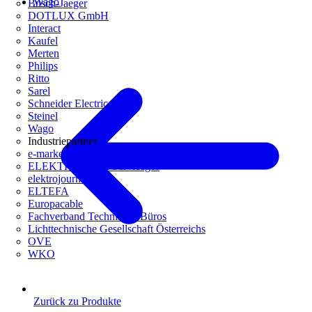
Wago
Busch-Jaeger
DOTLUX GmbH
Interact
Kaufel
Merten
Philips
Ritto
Sarel
Schneider Electric
Steinel
Wago
Industriepartner
e-marke
ELEKTRO Daten Serviceges
elektrojournal
ELTEFA
Europacable
Fachverband Technische Büros
Lichttechnische Gesellschaft Österreichs
OVE
WKO
Zurück zu Produkte