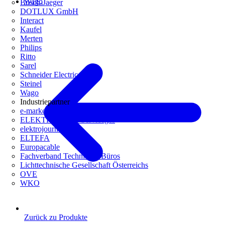
Wago
Busch-Jaeger
DOTLUX GmbH
Interact
Kaufel
Merten
Philips
Ritto
Sarel
Schneider Electric
Steinel
Wago
Industriepartner
e-marke
ELEKTRO Daten Serviceges
elektrojournal
ELTEFA
Europacable
Fachverband Technische Büros
Lichttechnische Gesellschaft Österreichs
OVE
WKO
Zurück zu Produkte