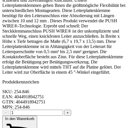
schnellen und zuverlässigen Anschluss. Unsere
Leiterplattenklemmen geben Ihnen die größtmögliche Flexibilität bei
unterschiedlichen Montagearten. Diese Leiterplattenklemme
benötigt für den Leiteranschluss eine Abisolierung mit Längen
zwischen 10 und 12 mm . Dieses Produkt verwendet die PUSH
WIRE®-Technologie. Erprobt und schnell: Der
Steckklemmanschluss PUSH WIRE® ist der unkomplizierte und
schnelle Weg, einen knickfesten Leiter anzuschließen. In Breite x
Höhe x Tiefe betragen die Maße (6,7 x 19,7 x 13,5) mm. Diese
Leiterplattenklemme ist in Abhängigkeit von der Leiterart für
Leiterquerschnitte von 0,5 mm² bis 2,5 mm² geeignet. Die
Kontaktoberfläche besteht aus Zinn. Für diese Leiterplattenklemme
erfolgt die Betätigung per Betätigungswerkzeug. Die
Leiterplattenklemme wird mittels THT auf die Platine gelötet. Der
Leiter wird zur Oberfläche in einem 45 °-Winkel eingeführt.
Produktkennzeichen
SKU: 254-846
EAN: 4044918942751
GTIN: 4044918942751
MPN: 254-846
−
+
In den Warenkorb