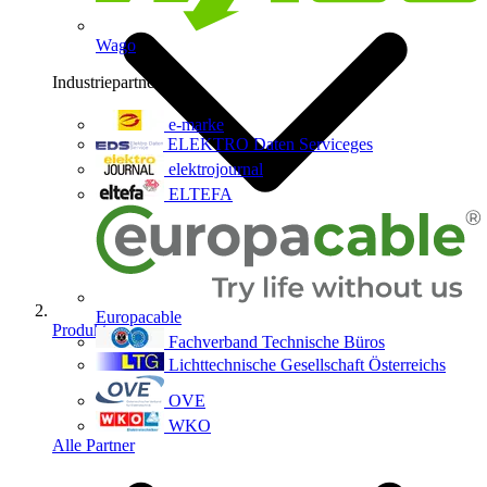
Wago
Industriepartner
9
e-marke
ELEKTRO Daten Serviceges
elektrojournal
ELTEFA
Europacable
Produkte
Fachverband Technische Büros
Lichttechnische Gesellschaft Österreichs
OVE
WKO
Alle Partner