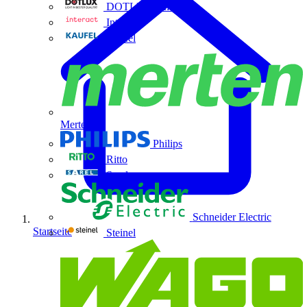
DOTLUX GmbH
Interact
Kaufel
Merten
Philips
Ritto
Sarel
Schneider Electric
Startseite
Steinel