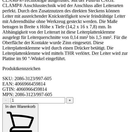
CLAMP®-Technologie ausgerüstet. Mit der Push-in CAGE
CLAMP® Anschlusstechnik wird der Anschluss aller Leiterarten
perfekt. Durch den Zusatznutzen des direkten Steckens können
Leiter mit ausreichender Knicksteifigkeit sowie feindrähtige Leiter
mit Aderendhülse ohne Werkzeug gesteckt werden. Die Maße
betragen in Breite x Höhe x Tiefe (14,2 x 16 x 7,8) mm. In
Abhängigkeit von der Leiterart ist diese Leiterplattenklemme
ausgelegt für Leiterquerschnitte von 0,14 mm² bis 1,5 mm². Für die
Oberfläche der Kontakte wurde Zinn eingesetzt. Diese
Leiterplattenklemme wird durch einen Drücker betätigt. Die
Leiterplattenklemme wird mittels THR verlötet. Der Leiter wird zur
Platine im 90 °-Winkel eingeführt.
Produktkennzeichen
SKU: 2086-3123/997-605
EAN: 4066966459814
GTIN: 4066966459814
MPN: 2086-3123/997-605
−
+
In den Warenkorb