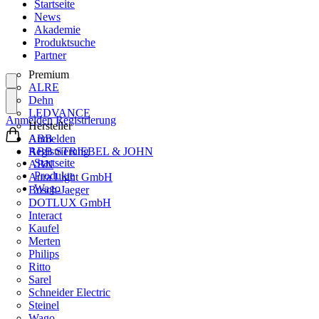
Startseite
News
Akademie
Produktsuche
Partner
Premium
ALRE
Dehn
LEDVANCE
Anmelden
Registrierung
Hersteller
ABB
Anmelden
ABB STRIEBEL & JOHN
Registrierung
Startseite
ABN
Produkte
Aura Light GmbH
Wago
Busch-Jaeger
DOTLUX GmbH
Interact
Kaufel
Merten
Philips
Ritto
Sarel
Schneider Electric
Steinel
Wago