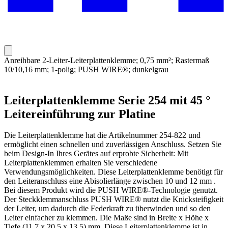
Anreihbare 2-Leiter-Leiterplattenklemme; 0,75 mm²; Rastermaß
10/10,16 mm; 1-polig; PUSH WIRE®; dunkelgrau
Leiterplattenklemme Serie 254 mit 45 °
Leitereinführung zur Platine
Die Leiterplattenklemme hat die Artikelnummer 254-822 und
ermöglicht einen schnellen und zuverlässigen Anschluss. Setzen Sie
beim Design-In Ihres Gerätes auf erprobte Sicherheit: Mit
Leiterplattenklemmen erhalten Sie verschiedene
Verwendungsmöglichkeiten. Diese Leiterplattenklemme benötigt für
den Leiteranschluss eine Abisolierlänge zwischen 10 und 12 mm .
Bei diesem Produkt wird die PUSH WIRE®-Technologie genutzt.
Der Steckklemmanschluss PUSH WIRE® nutzt die Knicksteifigkeit
der Leiter, um dadurch die Federkraft zu überwinden und so den
Leiter einfacher zu klemmen. Die Maße sind in Breite x Höhe x
Tiefe (11,7 x 20,5 x 13,5) mm. Diese Leiterplattenklemme ist in