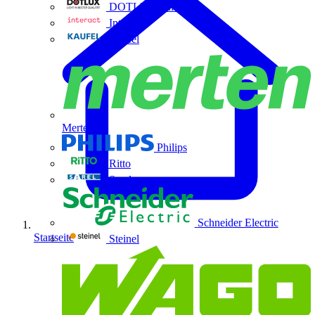
DOTLUX GmbH
Interact
Kaufel
Merten
Philips
Ritto
Sarel
Schneider Electric
Startseite
Steinel