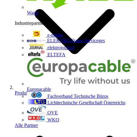
Wago
Industriepartner
9
e-marke
ELEKTRO Daten Serviceges
elektrojournal
ELTEFA
Europacable
Produkte
Fachverband Technische Büros
Lichttechnische Gesellschaft Österreichs
OVE
WKO
Alle Partner