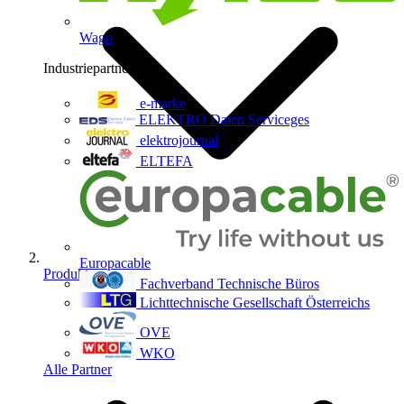
Wago
Industriepartner
9
e-marke
ELEKTRO Daten Serviceges
elektrojournal
ELTEFA
Europacable
Produkte
Fachverband Technische Büros
Lichttechnische Gesellschaft Österreichs
OVE
WKO
Alle Partner