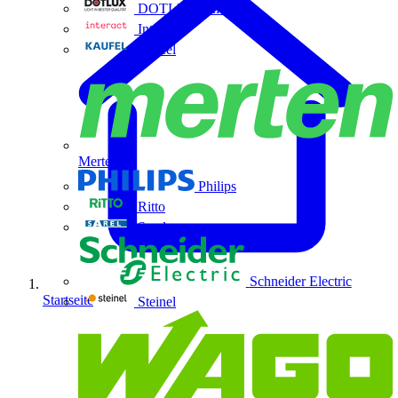
DOTLUX GmbH
Interact
Kaufel
Merten
Philips
Ritto
Sarel
Schneider Electric
Startseite
Steinel