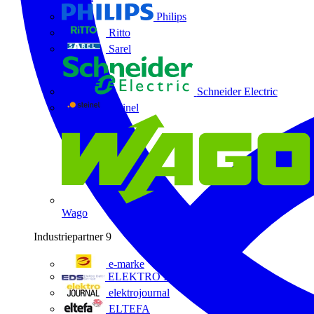
Philips
Ritto
Sarel
Schneider Electric
Steinel
Wago
Industriepartner
9
e-marke
ELEKTRO Daten Serviceges
elektrojournal
ELTEFA