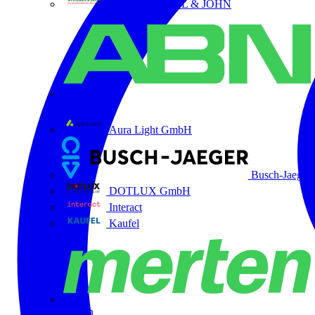
ABB STRIEBEL & JOHN
ABN
Aura Light GmbH
Busch-Jaeger
DOTLUX GmbH
Interact
Kaufel
Merten