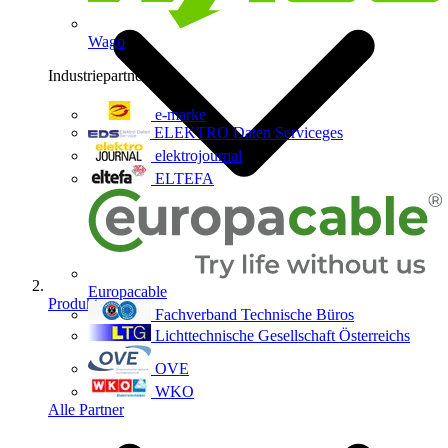
Wago
Industriepartner
9
e-marke
ELEKTRO Daten Serviceges
elektrojournal
ELTEFA
Europacable
Produkte
Fachverband Technische Büros
Lichttechnische Gesellschaft Österreichs
OVE
WKO
Alle Partner