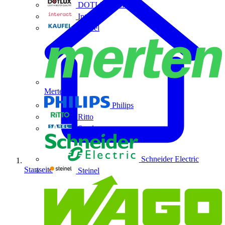
DOTLUX GmbH
Interact
Kaufel
Merten
Philips
Ritto
Sarel
Schneider Electric
Startseite
Steinel