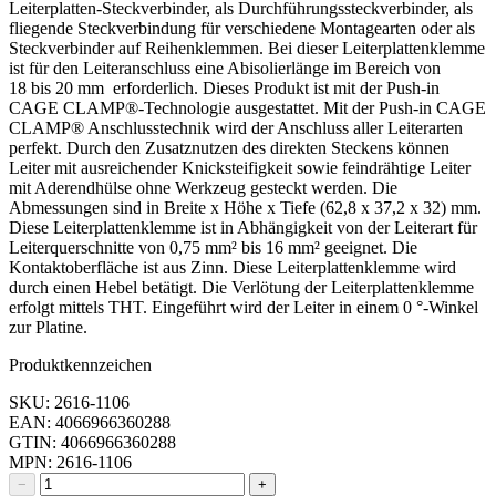
Leiterplatten-Steckverbinder, als Durchführungssteckverbinder, als
fliegende Steckverbindung für verschiedene Montagearten oder als
Steckverbinder auf Reihenklemmen. Bei dieser Leiterplattenklemme
ist für den Leiteranschluss eine Abisolierlänge im Bereich von
18 bis 20 mm erforderlich. Dieses Produkt ist mit der Push-in
CAGE CLAMP®-Technologie ausgestattet. Mit der Push-in CAGE
CLAMP® Anschlusstechnik wird der Anschluss aller Leiterarten
perfekt. Durch den Zusatznutzen des direkten Steckens können
Leiter mit ausreichender Knicksteifigkeit sowie feindrähtige Leiter
mit Aderendhülse ohne Werkzeug gesteckt werden. Die
Abmessungen sind in Breite x Höhe x Tiefe (62,8 x 37,2 x 32) mm.
Diese Leiterplattenklemme ist in Abhängigkeit von der Leiterart für
Leiterquerschnitte von 0,75 mm² bis 16 mm² geeignet. Die
Kontaktoberfläche ist aus Zinn. Diese Leiterplattenklemme wird
durch einen Hebel betätigt. Die Verlötung der Leiterplattenklemme
erfolgt mittels THT. Eingeführt wird der Leiter in einem 0 °-Winkel
zur Platine.
Produktkennzeichen
SKU: 2616-1106
EAN: 4066966360288
GTIN: 4066966360288
MPN: 2616-1106
−
+