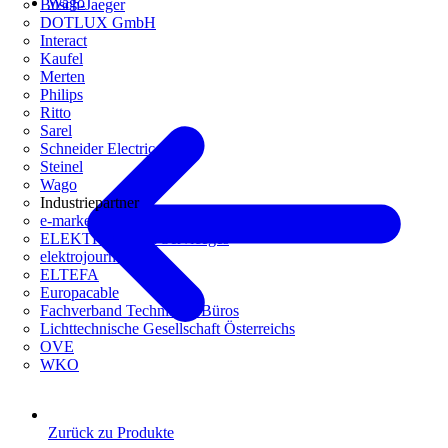
Wago
Busch-Jaeger
DOTLUX GmbH
Interact
Kaufel
Merten
Philips
Ritto
Sarel
Schneider Electric
Steinel
Wago
Industriepartner
e-marke
ELEKTRO Daten Serviceges
elektrojournal
ELTEFA
Europacable
Fachverband Technische Büros
Lichttechnische Gesellschaft Österreichs
OVE
WKO
Zurück zu Produkte