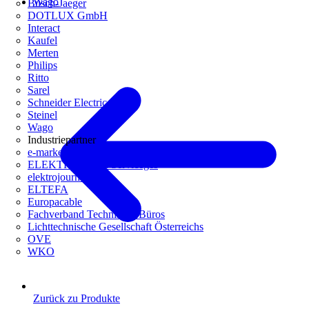
Wago
Busch-Jaeger
DOTLUX GmbH
Interact
Kaufel
Merten
Philips
Ritto
Sarel
Schneider Electric
Steinel
Wago
Industriepartner
e-marke
ELEKTRO Daten Serviceges
elektrojournal
ELTEFA
Europacable
Fachverband Technische Büros
Lichttechnische Gesellschaft Österreichs
OVE
WKO
Zurück zu Produkte