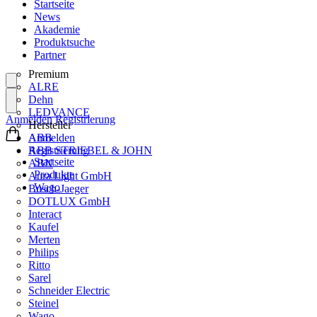
Startseite
News
Akademie
Produktsuche
Partner
Premium
ALRE
Dehn
LEDVANCE
Anmelden
Registrierung
Hersteller
ABB
Anmelden
ABB STRIEBEL & JOHN
Registrierung
Startseite
ABN
Produkte
Aura Light GmbH
Wago
Busch-Jaeger
DOTLUX GmbH
Interact
Kaufel
Merten
Philips
Ritto
Sarel
Schneider Electric
Steinel
Wago