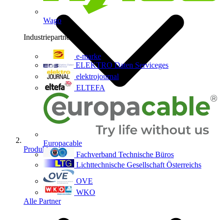
Wago
Industriepartner
9
e-marke
ELEKTRO Daten Serviceges
elektrojournal
ELTEFA
Europacable
Produkte
Fachverband Technische Büros
Lichttechnische Gesellschaft Österreichs
OVE
WKO
Alle Partner