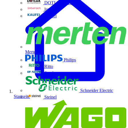
DOTLUX GmbH
Interact
Kaufel
Merten
Philips
Ritto
Sarel
Schneider Electric
Startseite
Steinel