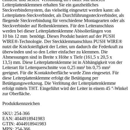
Leiterplattenklemmen erhalten Sie ein ganzheitliches
Steckverbindersystem, das vielseitig eingesetzt werden kann: als
Leiterplatten-Steckverbinder, als Durchführungssteckverbinder, als
fliegende Steckverbindung für verschiedene Montagearten oder als
Steckverbinder auf Reihenklemmen. Für den Leiteranschluss
werden bei dieser Leiterplattenklemme Abisolierlängen von
10 bis 12 mm benötigt. Dieses Produkt basiert auf der PUSH
WIRE®-Technologie. Der Steckklemmanschluss PUSH WIRE®
nutzt die Knicksteifigkeit der Leiter, um dadurch die Federkraft zu
überwinden und so den Leiter einfacher zu klemmen. Die
Abmessungen sind in Breite x Höhe x Tiefe (161,5 x 20,5 x
13,5) mm. Diese Leiterplattenklemme ist in Abhängigkeit von der
Leiterart für Leiterquerschnitte von 0,25 mm² bis 0,75 mm²
geeignet. Für die Kontaktoberfläche wurde Zinn eingesetzt. Für
diese Leiterplattenklemme erfolgt die Betätigung per
Betätigungswerkzeug. Die Verlötung der Leiterplattenklemme
erfolgt mittels THT. Eingeführt wird der Leiter in einem 45 °-Winkel
zur Oberfläche.
Produktkennzeichen
SKU: 254-366
EAN: 4044918941983
GTIN: 4044918941983
MPN: 254-366