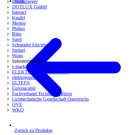
Wago
Busch-Jaeger
DOTLUX GmbH
Interact
Kaufel
Merten
Philips
Ritto
Sarel
Schneider Electric
Steinel
Wago
Industriepartner
e-marke
ELEKTRO Daten Serviceges
elektrojournal
ELTEFA
Europacable
Fachverband Technische Büros
Lichttechnische Gesellschaft Österreichs
OVE
WKO
Zurück zu Produkte