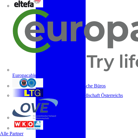
ELTEFA
Europacable
Fachverband Technische Büros
Lichttechnische Gesellschaft Österreichs
OVE
WKO
Alle Partner