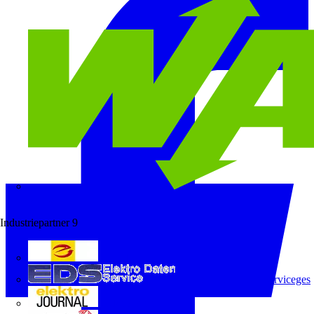
Wago
Industriepartner
9
e-marke
ELEKTRO Daten Serviceges
elektrojournal