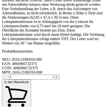
direkten Steckens: Push-in. Starre Leiter sowie feindrähtige Leiter
mit Aderendhülse können ohne Werkzeug direkt gesteckt werden.
Eine Vorbehandlung der Leiter, z.B. durch das Aufcrimpen von
Aderendhülsen, ist nicht erforderlich. In Breite x Höhe x Tiefe sind
die Abmessungen (62,85 x 47,4 x 39,5) mm. Diese
Leiterplattenklemme ist in Abhängigkeit von der Leiterart für
Leiterquerschnitte von 0,75 mm² bis 16 mm² geeignet. Die
Oberfläche der Kontakte besteht aus Zinn. Diese
Leiterplattenklemme wird durch einen Hebel betätigt. Die Verlötung
der Leiterplattenklemme erfolgt mittels THT. Der Leiter wird im
Winkel von 30 ° zur Platine eingeführt.
Produktkennzeichen
SKU: 2616-2108/010-000
EAN: 4066966732375
GTIN: 4066966732375
MPN: 2616-2108/010-000
−
+
In den Warenkorb