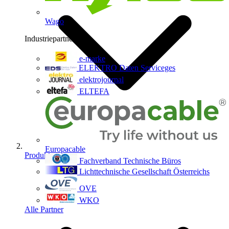
Wago
Industriepartner
9
e-marke
ELEKTRO Daten Serviceges
elektrojournal
ELTEFA
Europacable
Produkte
Fachverband Technische Büros
Lichttechnische Gesellschaft Österreichs
OVE
WKO
Alle Partner