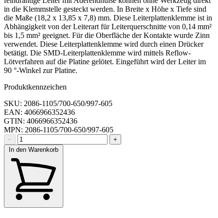
feindrähtige Leiter mit Aderendhülse können ohne Werkzeug direkt
in die Klemmstelle gesteckt werden. In Breite x Höhe x Tiefe sind
die Maße (18,2 x 13,85 x 7,8) mm. Diese Leiterplattenklemme ist in
Abhängigkeit von der Leiterart für Leiterquerschnitte von 0,14 mm²
bis 1,5 mm² geeignet. Für die Oberfläche der Kontakte wurde Zinn
verwendet. Diese Leiterplattenklemme wird durch einen Drücker
betätigt. Die SMD-Leiterplattenklemme wird mittels Reflow-
Lötverfahren auf die Platine gelötet. Eingeführt wird der Leiter im
90 °-Winkel zur Platine.
Produktkennzeichen
SKU: 2086-1105/700-650/997-605
EAN: 4066966352436
GTIN: 4066966352436
MPN: 2086-1105/700-650/997-605
−
+
In den Warenkorb