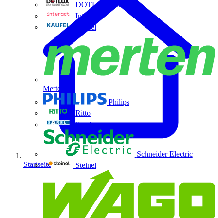
DOTLUX GmbH
Interact
Kaufel
Merten
Philips
Ritto
Sarel
Schneider Electric
Startseite
Steinel