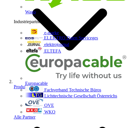
Wago
Industriepartner
9
e-marke
ELEKTRO Daten Serviceges
elektrojournal
ELTEFA
Europacable
Produkte
Fachverband Technische Büros
Lichttechnische Gesellschaft Österreichs
OVE
WKO
Alle Partner