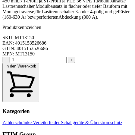
450 mm,NT-Profil ja,ST-Profil ja,PLE 36,VPE 1,Modulbausätze
Lasttrennschalter,Modulbausatz in flacher oder tiefer Bauform mit
Montagetraverse,für Lasttrennschalter 3- oder 4-polig und gefräster
(160-630 A) bzw,perforiertenAbdeckung (800 A),
Produktkennzeichen
SKU: MT13150
EAN: 4015153526686
GTIN: 4015153526686
MPN: MT13150
−
+
In den Warenkorb
Kategorien
Zählerschränke
Verteilerfelder
Schaltgeräte & Überstromschutz
ETIM Group