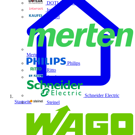
DOTLUX GmbH
Interact
Kaufel
Merten
Philips
Ritto
Sarel
Schneider Electric
Startseite
Steinel