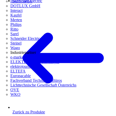
Schneider Electric
Busch-Jaeger
DOTLUX GmbH
Interact
Kaufel
Merten
Philips
Ritto
Sarel
Schneider Electric
Steinel
Wago
Industriepartner
e-marke
ELEKTRO Daten Serviceges
elektrojournal
ELTEFA
Europacable
Fachverband Technische Büros
Lichttechnische Gesellschaft Österreichs
OVE
WKO
Zurück zu Produkte