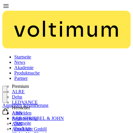
Startseite
News
Akademie
Produktsuche
Partner
Premium
ALRE
Dehn
LEDVANCE
Anmelden
Registrierung
Hersteller
ABB
Anmelden
ABB STRIEBEL & JOHN
Registrierung
Startseite
ABN
Produkte
Aura Light GmbH