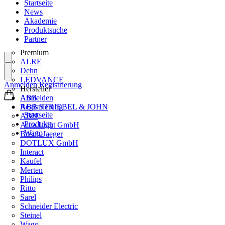
Startseite
News
Akademie
Produktsuche
Partner
Premium
ALRE
Dehn
LEDVANCE
Anmelden
Registrierung
Hersteller
ABB
Anmelden
ABB STRIEBEL & JOHN
Registrierung
Startseite
ABN
Produkte
Aura Light GmbH
Wago
Busch-Jaeger
DOTLUX GmbH
Interact
Kaufel
Merten
Philips
Ritto
Sarel
Schneider Electric
Steinel
Wago