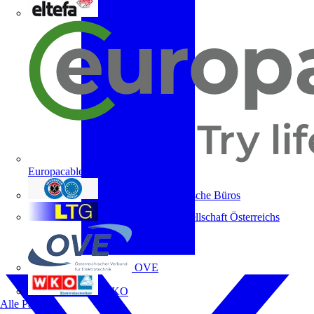
ELTEFA
Europacable
Fachverband Technische Büros
Lichttechnische Gesellschaft Österreichs
OVE
WKO
Alle Partner