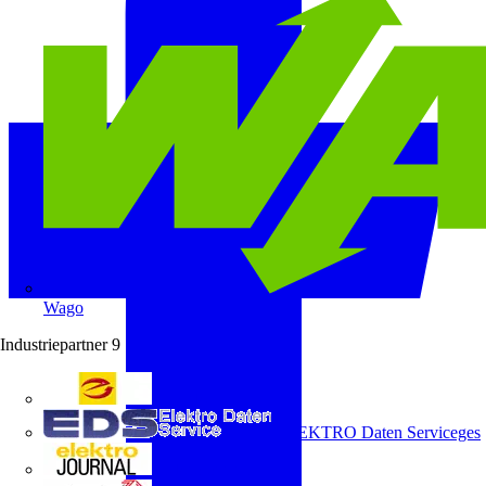
Wago
Industriepartner
9
e-marke
ELEKTRO Daten Serviceges
elektrojournal