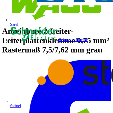
Sarel
Anreihbare 2-Leiter-
Leiterplattenklemme 0,75 mm²
Schneider Electric
Rastermaß 7,5/7,62 mm grau
Steinel