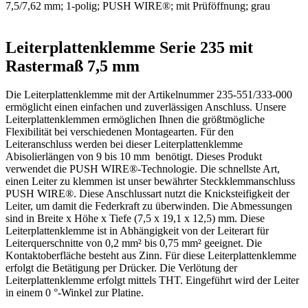
7,5/7,62 mm; 1-polig; PUSH WIRE®; mit Prüföffnung; grau
Leiterplattenklemme Serie 235 mit
Rastermaß 7,5 mm
Die Leiterplattenklemme mit der Artikelnummer 235-551/333-000
ermöglicht einen einfachen und zuverlässigen Anschluss. Unsere
Leiterplattenklemmen ermöglichen Ihnen die größtmögliche
Flexibilität bei verschiedenen Montagearten. Für den
Leiteranschluss werden bei dieser Leiterplattenklemme
Abisolierlängen von 9 bis 10 mm benötigt. Dieses Produkt
verwendet die PUSH WIRE®-Technologie. Die schnellste Art,
einen Leiter zu klemmen ist unser bewährter Steckklemmanschluss
PUSH WIRE®. Diese Anschlussart nutzt die Knicksteifigkeit der
Leiter, um damit die Federkraft zu überwinden. Die Abmessungen
sind in Breite x Höhe x Tiefe (7,5 x 19,1 x 12,5) mm. Diese
Leiterplattenklemme ist in Abhängigkeit von der Leiterart für
Leiterquerschnitte von 0,2 mm² bis 0,75 mm² geeignet. Die
Kontaktoberfläche besteht aus Zinn. Für diese Leiterplattenklemme
erfolgt die Betätigung per Drücker. Die Verlötung der
Leiterplattenklemme erfolgt mittels THT. Eingeführt wird der Leiter
in einem 0 °-Winkel zur Platine.