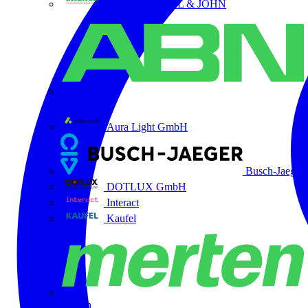
ABB STRIEBEL & JOHN
ABN
Aura Light GmbH
Busch-Jaeger
DOTLUX GmbH
Interact
Kaufel
Merten