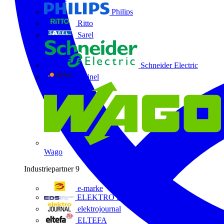
Philips
Ritto
Sarel
Schneider Electric
Steinel
Wago
Industriepartner
9
e-marke
ELEKTRO Daten Serviceges
elektrojournal
ELTEFA