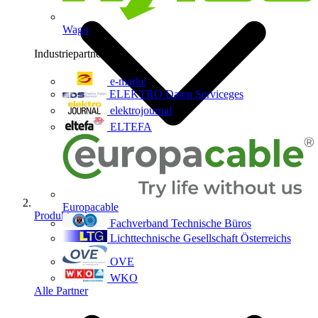
Wago
Industriepartner
9
e-marke
ELEKTRO Daten Serviceges
elektrojournal
ELTEFA
Europacable
Produkte
Fachverband Technische Büros
Lichttechnische Gesellschaft Österreichs
OVE
WKO
Alle Partner