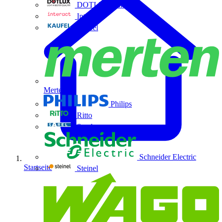
DOTLUX GmbH
Interact
Kaufel
Merten
Philips
Ritto
Sarel
Schneider Electric
Startseite
Steinel