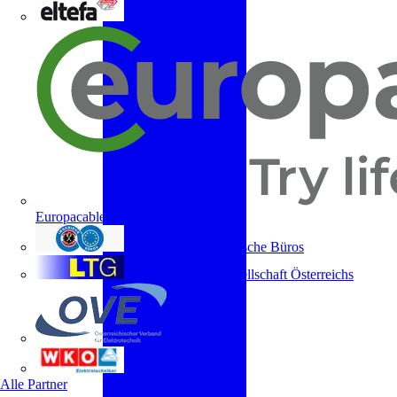
ELTEFA
Europacable
Fachverband Technische Büros
Lichttechnische Gesellschaft Österreichs
OVE
WKO
Alle Partner