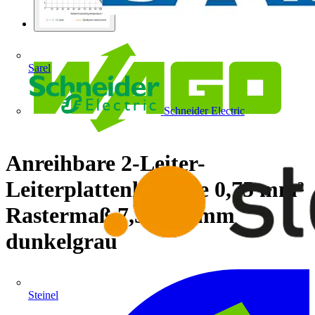
Sarel
Schneider Electric
Anreihbare 2-Leiter-
Leiterplattenklemme 0,75 mm²
Rastermaß 7,5/7,62 mm
dunkelgrau
Steinel