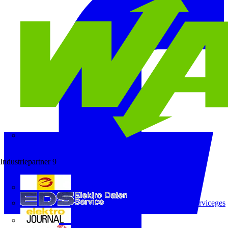
Wago
Industriepartner
9
e-marke
ELEKTRO Daten Serviceges
elektrojournal