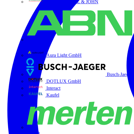
ABB STRIEBEL & JOHN
ABN
Aura Light GmbH
Busch-Jaeger
DOTLUX GmbH
Interact
Kaufel
Merten