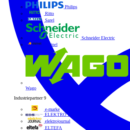
Philips
Ritto
Sarel
Schneider Electric
Steinel
Wago
Industriepartner
9
e-marke
ELEKTRO Daten Serviceges
elektrojournal
ELTEFA