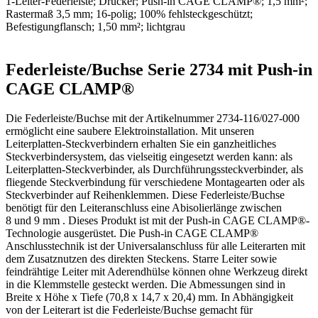
1-Leiter-Federleiste; Drücker; Push-in CAGE CLAMP®; 1,5 mm²;
Rastermaß 3,5 mm; 16-polig; 100% fehlsteckgeschützt;
Befestigungflansch; 1,50 mm²; lichtgrau
Federleiste/Buchse Serie 2734 mit Push-in
CAGE CLAMP®
Die Federleiste/Buchse mit der Artikelnummer 2734-116/027-000
ermöglicht eine saubere Elektroinstallation. Mit unseren
Leiterplatten-Steckverbindern erhalten Sie ein ganzheitliches
Steckverbindersystem, das vielseitig eingesetzt werden kann: als
Leiterplatten-Steckverbinder, als Durchführungssteckverbinder, als
fliegende Steckverbindung für verschiedene Montagearten oder als
Steckverbinder auf Reihenklemmen. Diese Federleiste/Buchse
benötigt für den Leiteranschluss eine Abisolierlänge zwischen
8 und 9 mm . Dieses Produkt ist mit der Push-in CAGE CLAMP®-
Technologie ausgerüstet. Die Push-in CAGE CLAMP®
Anschlusstechnik ist der Universalanschluss für alle Leiterarten mit
dem Zusatznutzen des direkten Steckens. Starre Leiter sowie
feindrähtige Leiter mit Aderendhülse können ohne Werkzeug direkt
in die Klemmstelle gesteckt werden. Die Abmessungen sind in
Breite x Höhe x Tiefe (70,8 x 14,7 x 20,4) mm. In Abhängigkeit
von der Leiterart ist die Federleiste/Buchse gemacht für