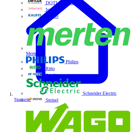
DOTLUX GmbH
Interact
Kaufel
Merten
Philips
Ritto
Sarel
Schneider Electric
Startseite
Steinel