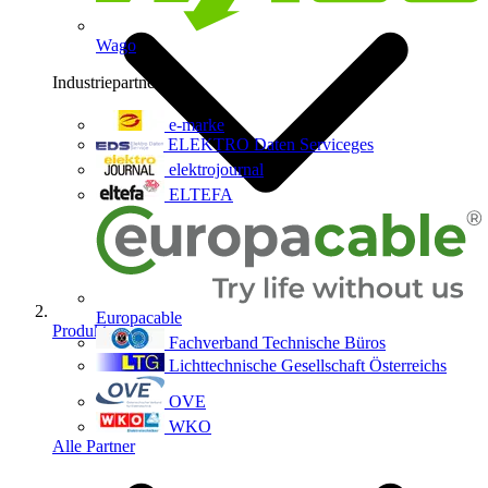
Wago
Industriepartner
9
e-marke
ELEKTRO Daten Serviceges
elektrojournal
ELTEFA
Europacable
Produkte
Fachverband Technische Büros
Lichttechnische Gesellschaft Österreichs
OVE
WKO
Alle Partner