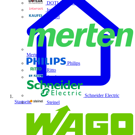
DOTLUX GmbH
Interact
Kaufel
Merten
Philips
Ritto
Sarel
Schneider Electric
Startseite
Steinel