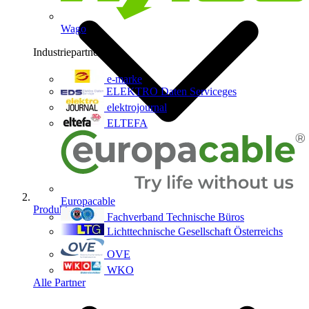
Wago
Industriepartner
9
e-marke
ELEKTRO Daten Serviceges
elektrojournal
ELTEFA
Europacable
Produkte
Fachverband Technische Büros
Lichttechnische Gesellschaft Österreichs
OVE
WKO
Alle Partner