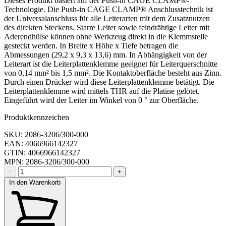
Dieses Produkt basiert auf der Push-in CAGE CLAMP®-
Technologie. Die Push-in CAGE CLAMP® Anschlusstechnik ist
der Universalanschluss für alle Leiterarten mit dem Zusatznutzen
des direkten Steckens. Starre Leiter sowie feindrähtige Leiter mit
Aderendhülse können ohne Werkzeug direkt in die Klemmstelle
gesteckt werden. In Breite x Höhe x Tiefe betragen die
Abmessungen (29,2 x 9,3 x 13,6) mm. In Abhängigkeit von der
Leiterart ist die Leiterplattenklemme geeignet für Leiterquerschnitte
von 0,14 mm² bis 1,5 mm². Die Kontaktoberfläche besteht aus Zinn.
Durch einen Drücker wird diese Leiterplattenklemme betätigt. Die
Leiterplattenklemme wird mittels THR auf die Platine gelötet.
Eingeführt wird der Leiter im Winkel von 0 ° zur Oberfläche.
Produktkennzeichen
SKU: 2086-3206/300-000
EAN: 4066966142327
GTIN: 4066966142327
MPN: 2086-3206/300-000
−
+
In den Warenkorb