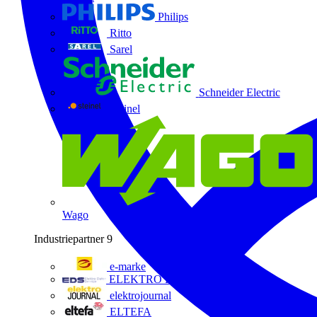
Philips
Ritto
Sarel
Schneider Electric
Steinel
Wago
Industriepartner
9
e-marke
ELEKTRO Daten Serviceges
elektrojournal
ELTEFA