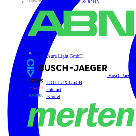
ABB STRIEBEL & JOHN
ABN
Aura Light GmbH
Busch-Jaeger
DOTLUX GmbH
Interact
Kaufel
Merten