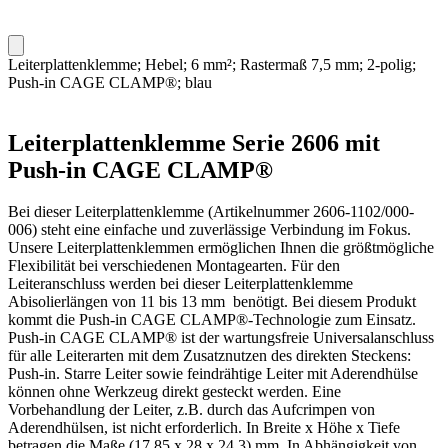
Leiterplattenklemme; Hebel; 6 mm²; Rastermaß 7,5 mm; 2-polig;
Push-in CAGE CLAMP®; blau
Leiterplattenklemme Serie 2606 mit
Push-in CAGE CLAMP®
Bei dieser Leiterplattenklemme (Artikelnummer 2606-1102/000-
006) steht eine einfache und zuverlässige Verbindung im Fokus.
Unsere Leiterplattenklemmen ermöglichen Ihnen die größtmögliche
Flexibilität bei verschiedenen Montagearten. Für den
Leiteranschluss werden bei dieser Leiterplattenklemme
Abisolierlängen von 11 bis 13 mm benötigt. Bei diesem Produkt
kommt die Push-in CAGE CLAMP®-Technologie zum Einsatz.
Push-in CAGE CLAMP® ist der wartungsfreie Universalanschluss
für alle Leiterarten mit dem Zusatznutzen des direkten Steckens:
Push-in. Starre Leiter sowie feindrähtige Leiter mit Aderendhülse
können ohne Werkzeug direkt gesteckt werden. Eine
Vorbehandlung der Leiter, z.B. durch das Aufcrimpen von
Aderendhülsen, ist nicht erforderlich. In Breite x Höhe x Tiefe
betragen die Maße (17,85 x 28 x 24,3) mm. In Abhängigkeit von