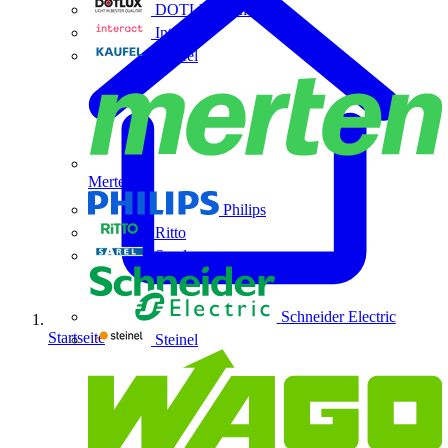
DOTLUX GmbH
Interact
Kaufel
Merten
Philips
Ritto
Sarel
Schneider Electric
Startseite
Steinel