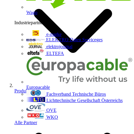
Wago
Industriepartner
9
e-marke
ELEKTRO Daten Serviceges
elektrojournal
ELTEFA
Europacable
Produkte
Fachverband Technische Büros
Lichttechnische Gesellschaft Österreichs
OVE
WKO
Alle Partner