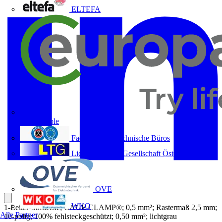
ELTEFA
Europacable
Fachverband Technische Büros
Lichttechnische Gesellschaft Österreichs
OVE
WKO
1-Leiter-Stiftleiste; CAGE CLAMP®; 0,5 mm²; Rastermaß 2,5 mm;
Alle Partner
10-polig; 100% fehlsteckgeschützt; 0,50 mm²; lichtgrau