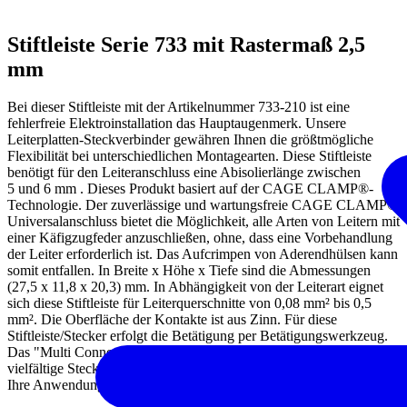
Stiftleiste Serie 733 mit Rastermaß 2,5
mm
Bei dieser Stiftleiste mit der Artikelnummer 733-210 ist eine
fehlerfreie Elektroinstallation das Hauptaugenmerk. Unsere
Leiterplatten-Steckverbinder gewähren Ihnen die größtmögliche
Flexibilität bei unterschiedlichen Montagearten. Diese Stiftleiste
benötigt für den Leiteranschluss eine Abisolierlänge zwischen
5 und 6 mm . Dieses Produkt basiert auf der CAGE CLAMP®-
Technologie. Der zuverlässige und wartungsfreie CAGE CLAMP®
Universalanschluss bietet die Möglichkeit, alle Arten von Leitern mit
einer Käfigzugfeder anzuschließen, ohne, dass eine Vorbehandlung
der Leiter erforderlich ist. Das Aufcrimpen von Aderendhülsen kann
somit entfallen. In Breite x Höhe x Tiefe sind die Abmessungen
(27,5 x 11,8 x 20,3) mm. In Abhängigkeit von der Leiterart eignet
sich diese Stiftleiste für Leiterquerschnitte von 0,08 mm² bis 0,5
mm². Die Oberfläche der Kontakte ist aus Zinn. Für diese
Stiftleiste/Stecker erfolgt die Betätigung per Betätigungswerkzeug.
Das "Multi Connection System" – MCS von WAGO ist das
vielfältige Steckverbindersystem mit überzeugenden Lösungen für
Ihre Anwendungen.