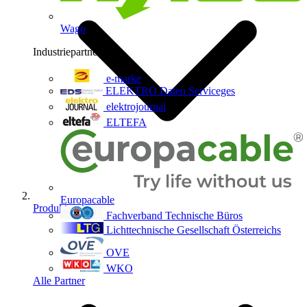
Wago
Industriepartner
9
e-marke
ELEKTRO Daten Serviceges
elektrojournal
ELTEFA
Europacable
Produkte
Fachverband Technische Büros
Lichttechnische Gesellschaft Österreichs
OVE
WKO
Alle Partner