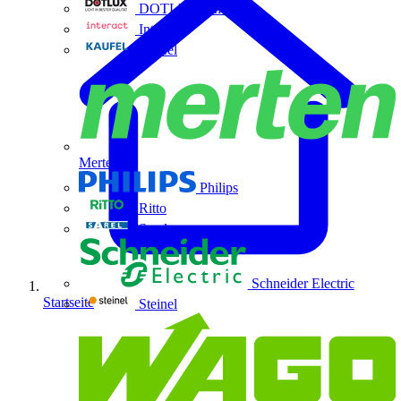
DOTLUX GmbH
Interact
Kaufel
Merten
Philips
Ritto
Sarel
Schneider Electric
Startseite
Steinel