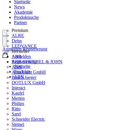
Startseite
News
Akademie
Produktsuche
Partner
Premium
ALRE
Dehn
LEDVANCE
Anmelden
Registrierung
Hersteller
ABB
Anmelden
ABB STRIEBEL & JOHN
Registrierung
Startseite
ABN
Produkte
Aura Light GmbH
ABN
Busch-Jaeger
DOTLUX GmbH
Interact
Kaufel
Merten
Philips
Ritto
Sarel
Schneider Electric
Steinel
Wago