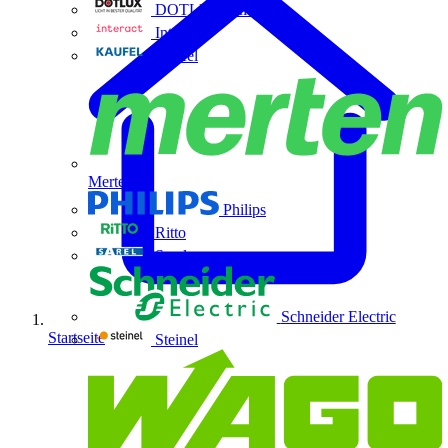
DOTLUX GmbH
Interact
Kaufel
Merten
Philips
Ritto
Sarel
Schneider Electric
Startseite
Steinel