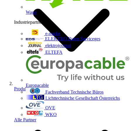
Wago
Industriepartner
9
e-marke
ELEKTRO Daten Serviceges
elektrojournal
ELTEFA
Europacable
Produkte
Fachverband Technische Büros
Lichttechnische Gesellschaft Österreichs
OVE
WKO
Alle Partner