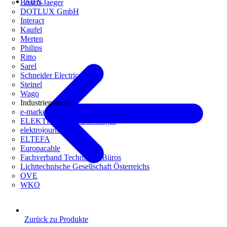
ABN
Busch-Jaeger
DOTLUX GmbH
Interact
Kaufel
Merten
Philips
Ritto
Sarel
Schneider Electric
Steinel
Wago
Industriepartner
e-marke
ELEKTRO Daten Serviceges
elektrojournal
ELTEFA
Europacable
Fachverband Technische Büros
Lichttechnische Gesellschaft Österreichs
OVE
WKO
Zurück zu Produkte