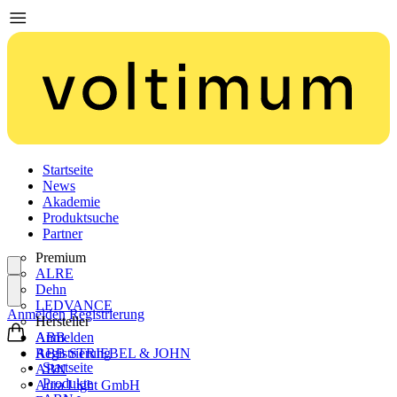
Startseite
News
Akademie
Produktsuche
Partner
Premium
ALRE
Dehn
LEDVANCE
Anmelden
Registrierung
Hersteller
ABB
Anmelden
ABB STRIEBEL & JOHN
Registrierung
Startseite
ABN
Produkte
Aura Light GmbH