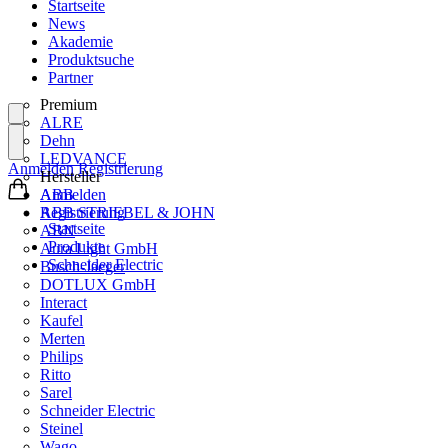
Startseite
News
Akademie
Produktsuche
Partner
Premium
ALRE
Dehn
LEDVANCE
Anmelden
Registrierung
Hersteller
ABB
Anmelden
ABB STRIEBEL & JOHN
Registrierung
Startseite
ABN
Produkte
Aura Light GmbH
Schneider Electric
Busch-Jaeger
DOTLUX GmbH
Interact
Kaufel
Merten
Philips
Ritto
Sarel
Schneider Electric
Steinel
Wago