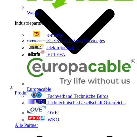
Wago
Industriepartner
9
e-marke
ELEKTRO Daten Serviceges
elektrojournal
ELTEFA
Europacable
Produkte
Fachverband Technische Büros
Lichttechnische Gesellschaft Österreichs
OVE
WKO
Alle Partner