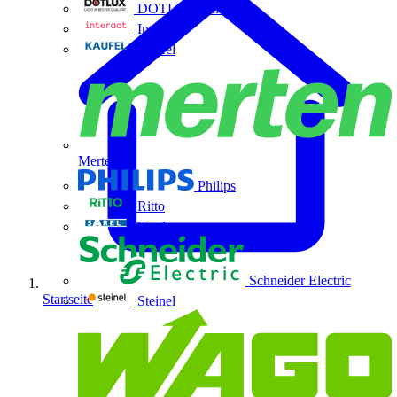
DOTLUX GmbH
Interact
Kaufel
Merten
Philips
Ritto
Sarel
Schneider Electric
Startseite
Steinel