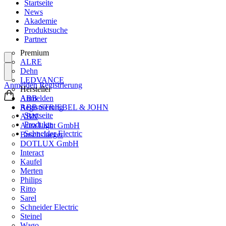
Startseite
News
Akademie
Produktsuche
Partner
Premium
ALRE
Dehn
LEDVANCE
Anmelden
Registrierung
Hersteller
ABB
Anmelden
ABB STRIEBEL & JOHN
Registrierung
Startseite
ABN
Produkte
Aura Light GmbH
Schneider Electric
Busch-Jaeger
DOTLUX GmbH
Interact
Kaufel
Merten
Philips
Ritto
Sarel
Schneider Electric
Steinel
Wago