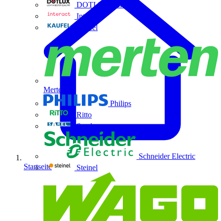
DOTLUX GmbH
Interact
Kaufel
Merten
Philips
Ritto
Sarel
Schneider Electric
Startseite
Steinel