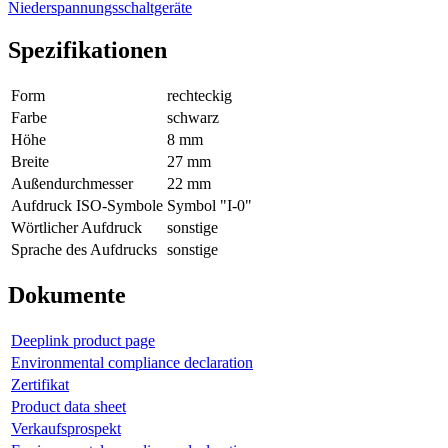
Niederspannungsschaltgeräte
Spezifikationen
Form
rechteckig
Farbe
schwarz
Höhe
8 mm
Breite
27 mm
Außendurchmesser
22 mm
Aufdruck ISO-Symbole
Symbol "I-0"
Wörtlicher Aufdruck
sonstige
Sprache des Aufdrucks
sonstige
Dokumente
Deeplink product page
Environmental compliance declaration
Zertifikat
Product data sheet
Verkaufsprospekt