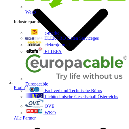
Wago
Industriepartner
9
e-marke
ELEKTRO Daten Serviceges
elektrojournal
ELTEFA
Europacable
Produkte
Fachverband Technische Büros
Lichttechnische Gesellschaft Österreichs
OVE
WKO
Alle Partner