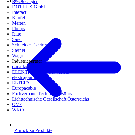
Wago
Busch-Jaeger
DOTLUX GmbH
Interact
Kaufel
Merten
Philips
Ritto
Sarel
Schneider Electric
Steinel
Wago
Industriepartner
e-marke
ELEKTRO Daten Serviceges
elektrojournal
ELTEFA
Europacable
Fachverband Technische Büros
Lichttechnische Gesellschaft Österreichs
OVE
WKO
Zurück zu Produkte