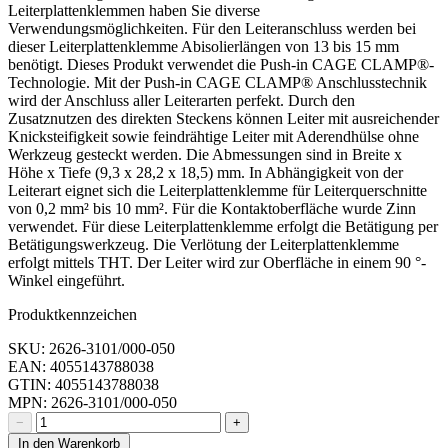
Leiterplattenklemmen haben Sie diverse
Verwendungsmöglichkeiten. Für den Leiteranschluss werden bei
dieser Leiterplattenklemme Abisolierlängen von 13 bis 15 mm
benötigt. Dieses Produkt verwendet die Push-in CAGE CLAMP®-
Technologie. Mit der Push-in CAGE CLAMP® Anschlusstechnik
wird der Anschluss aller Leiterarten perfekt. Durch den
Zusatznutzen des direkten Steckens können Leiter mit ausreichender
Knicksteifigkeit sowie feindrähtige Leiter mit Aderendhülse ohne
Werkzeug gesteckt werden. Die Abmessungen sind in Breite x
Höhe x Tiefe (9,3 x 28,2 x 18,5) mm. In Abhängigkeit von der
Leiterart eignet sich die Leiterplattenklemme für Leiterquerschnitte
von 0,2 mm² bis 10 mm². Für die Kontaktoberfläche wurde Zinn
verwendet. Für diese Leiterplattenklemme erfolgt die Betätigung per
Betätigungswerkzeug. Die Verlötung der Leiterplattenklemme
erfolgt mittels THT. Der Leiter wird zur Oberfläche in einem 90 °-
Winkel eingeführt.
Produktkennzeichen
SKU: 2626-3101/000-050
EAN: 4055143788038
GTIN: 4055143788038
MPN: 2626-3101/000-050
−
+
In den Warenkorb