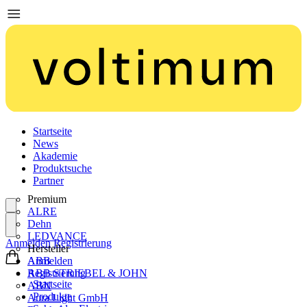
Startseite
News
Akademie
Produktsuche
Partner
Premium
ALRE
Dehn
LEDVANCE
Anmelden
Registrierung
Hersteller
ABB
Anmelden
ABB STRIEBEL & JOHN
Registrierung
Startseite
ABN
Produkte
Aura Light GmbH