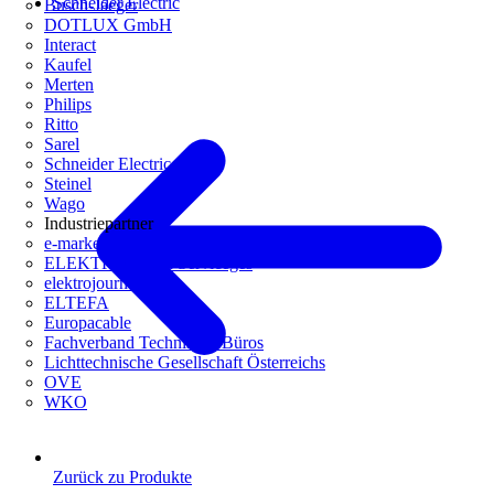
Schneider Electric
Busch-Jaeger
DOTLUX GmbH
Interact
Kaufel
Merten
Philips
Ritto
Sarel
Schneider Electric
Steinel
Wago
Industriepartner
e-marke
ELEKTRO Daten Serviceges
elektrojournal
ELTEFA
Europacable
Fachverband Technische Büros
Lichttechnische Gesellschaft Österreichs
OVE
WKO
Zurück zu Produkte