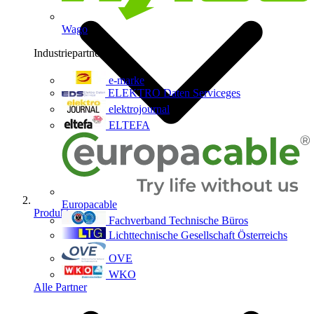
Wago
Industriepartner
9
e-marke
ELEKTRO Daten Serviceges
elektrojournal
ELTEFA
Europacable
Produkte
Fachverband Technische Büros
Lichttechnische Gesellschaft Österreichs
OVE
WKO
Alle Partner