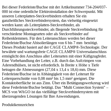
Bei dieser Federleiste/Buchse mit der Artikelnummer 734-204/037-
000 ist eine ordentliche Elektroinstallation der Schwerpunkt. Mit
unseren Leiterplatten-Steckverbindern erhalten Sie ein
ganzheitliches Steckverbindersystem, das vielseitig eingesetzt
werden kann: als Leiterplatten-Steckverbinder, als
Durchführungssteckverbinder, als fliegende Steckverbindung für
verschiedene Montagearten oder als Steckverbinder auf
Reihenklemmen. Für den Leiteranschluss werden bei dieser
Federleiste/Buchse Abisolierlängen von 6 bis 7 mm benötigt.
Dieses Produkt basiert auf der CAGE CLAMP®-Technologie. Der
bewährte und wartungsfreie CAGE CLAMP® Universalanschluss
ermöglicht den Anschluss aller Leiterarten mit einer Käfigzugfeder.
Eine Vorbehandlung der Leiter, z.B. durch das Aufcrimpen von
Aderendhülsen, ist nicht erforderlich. In Breite x Höhe x Tiefe
betragen die Abmessungen (27,04 x 13,4 x 18,6) mm. Diese
Federleiste/Buchse ist in Abhängigkeit von der Leiterart für
Leiterquerschnitte von 0,08 mm² bis 1,5 mm² geeignet. Die
Kontaktoberfläche ist aus Zinn. Über ein Betätigungswerkzeug wird
diese Federleiste/Buchse betätigt. Das "Multi Connection System" –
MCS von WAGO ist das vielfältige Steckverbindersystem mit
überzeugenden Lösungen für Ihre Anwendungen.
Produktkennzeichen