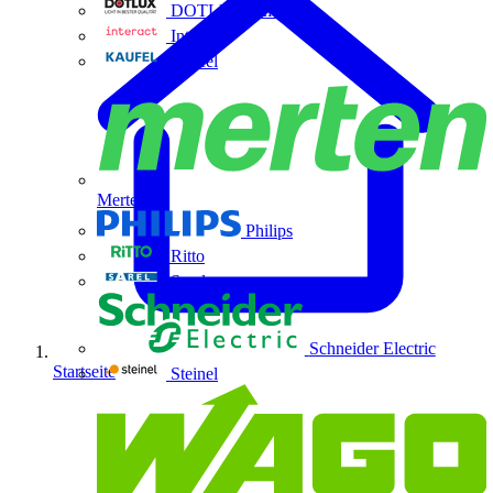
DOTLUX GmbH
Interact
Kaufel
Merten
Philips
Ritto
Sarel
Schneider Electric
Startseite
Steinel