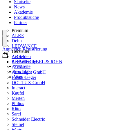
Startseite
News
Akademie
Produktsuche
Partner
Premium
ALRE
Dehn
LEDVANCE
Anmelden
Registrierung
Hersteller
ABB
Anmelden
ABB STRIEBEL & JOHN
Registrierung
Startseite
ABN
Produkte
Aura Light GmbH
Wago
Busch-Jaeger
DOTLUX GmbH
Interact
Kaufel
Merten
Philips
Ritto
Sarel
Schneider Electric
Steinel
Wago