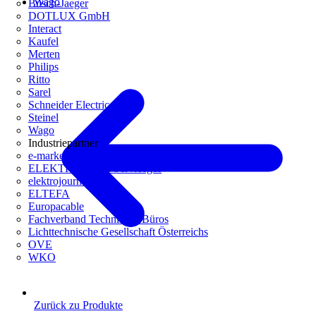
Wago
Busch-Jaeger
DOTLUX GmbH
Interact
Kaufel
Merten
Philips
Ritto
Sarel
Schneider Electric
Steinel
Wago
Industriepartner
e-marke
ELEKTRO Daten Serviceges
elektrojournal
ELTEFA
Europacable
Fachverband Technische Büros
Lichttechnische Gesellschaft Österreichs
OVE
WKO
Zurück zu Produkte